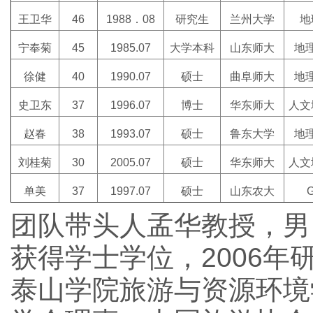
王卫华
46
1988．08
研究生
兰州大学
地
宁奉菊
45
1985.07
大学本科
山东师大
地
徐健
40
1990.07
硕士
曲阜师大
地
史卫东
37
1996.07
博士
华东师大
人文
赵春
38
1993.07
硕士
鲁东大学
地
刘桂菊
30
2005.07
硕士
华东师大
人文
单美
37
1997.07
硕士
山东农大
G
团队带头人孟华教授，男，
获得学士学位，2006
泰山学院旅游与资源环境